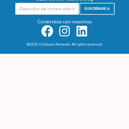
SUSCRÍBASE A
A
lt
e
Conéctese con nosotros
r
n
a
ti
v
©2026 Childcare Network. All rights reserved.
e
: