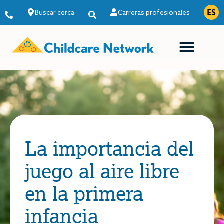
ES
EN
Buscar cerca
Carreras profesionales
ENCONTRAR UNA ESCUELA
La importancia del
juego al aire libre
en la primera
infancia