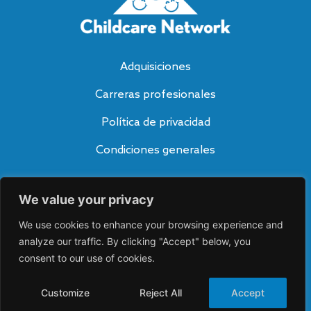
Adquisiciones
Carreras profesionales
Política de privacidad
Condiciones generales
Suscríbete a nuestro blog
We value your privacy
SUSCRÍBASE A
A
We use cookies to enhance your browsing experience and
lt
e
analyze our traffic. By clicking "Accept" below, you
Conéctese con nosotros
r
consent to our use of cookies.
n
a
ti
Customize
Reject All
Accept
v
©2026 Childcare Network. All rights reserved.
e